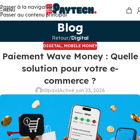
Passer à la navigation
MENU
Passer au contenu principal
Blog
Retour
/
Digital
DIGITAL
,
MOBILE MONEY
Paiement Wave Money : Quelle
solution pour votre e-
commerce ?
tillpaid
Activé juin 23, 2026