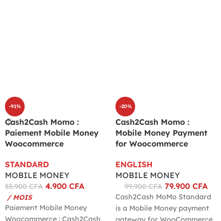
-91%
-20%
Cash2Cash Momo :
Cash2Cash Momo :
Paiement Mobile Money
Mobile Money Payment
Woocommerce
for Woocommerce
STANDARD
ENGLISH
MOBILE MONEY
MOBILE MONEY
4.900
CFA
79.900
CFA
55.900
CFA
99.900
CFA
Cash2Cash MoMo Standard
/ MOIS
Paiement Mobile Money
is a Mobile Money payment
Woocommerce : Cash2Cash
gateway for WooCommerce