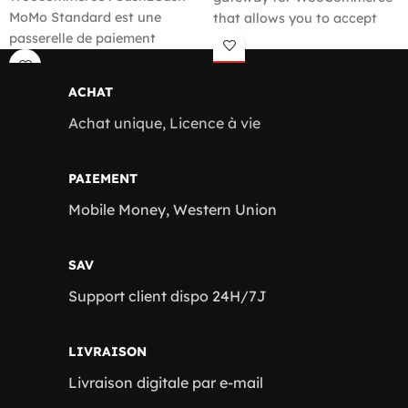
MoMo Standard est une
that allows you to accept
passerelle de paiement
MTN MoMo, Orange Money,
permettant d'accepter les
Moov Money, Airtel Money,
paiements MTN MoMo,
Mixx Money, Wave Money,
ACHAT
Orange Money, Moov Money,
Telecel Money and Celtiis
Airtel Money, Mixx Money,
Achat unique, Licence à vie
Cash payments without an
Wave Money, Telecel Money
API on WordPress sites.
et Celtiis Cash sans API sur
PAIEMENT
les sites WordPress.
Mobile Money, Western Union
SAV
Support client dispo 24H/7J
LIVRAISON
Livraison digitale par e-mail