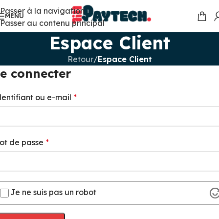
Passer à la navigation
MENU
Passer au contenu principal
Espace Client
Retour
/
Espace Client
e connecter
dentifiant ou e-mail
*
ot de passe
*
Je ne suis pas un robot