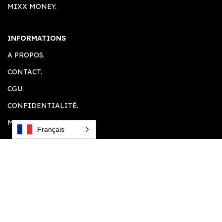
MIXX MONEY.
INFORMATIONS
A PROPOS.
CONTACT.
CGU.
CONFIDENTIALITÉ.
MENTION LEGALE.
Français
ESPACE CLIENT
ACCUEIL.
COMPTE CLIENT.
PANIER.
PLUGINS SOUHAITÉS.