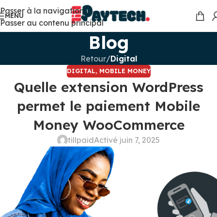
Passer à la navigation
MENU
Passer au contenu principal
Blog
Retour
/
Digital
DIGITAL
,
MOBILE MONEY
Quelle extension WordPress
permet le paiement Mobile
Money WooCommerce
tillpaid
Activé juin 7, 2025