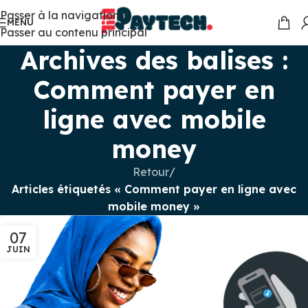
Passer à la navigation
MENU
Passer au contenu principal
Archives des balises :
Comment payer en
ligne avec mobile
money
Retour
/
Articles étiquetés « Comment payer en ligne avec
mobile money »
07
JUIN