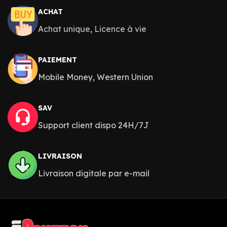
paiements MTN MoMo,
Mixx Money, Wave Money,
ACHAT
Orange Money, Moov
Telecel Money and Celtiis
Money, Airtel Money, Mixx
Achat unique, Licence à vie
Cash payments without an
Money, Wave Money, Telecel
API on WordPress sites.
Money et Celtiis Cash sans
PAIEMENT
API sur les sites WordPress.
Mobile Money, Western Union
SAV
Support client dispo 24H/7J
LIVRAISON
Livraison digitale par e-mail