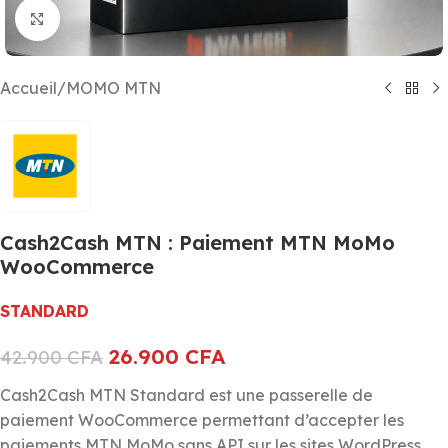
Cliquez pour agrandir
Accueil
/
MOMO MTN
Cash2Cash MTN : Paiement MTN MoMo
WooCommerce
STANDARD
26.900
CFA
42.900
CFA
Cash2Cash MTN Standard est une passerelle de
paiement WooCommerce permettant d’accepter les
paiements MTN MoMo sans API sur les sites WordPress.