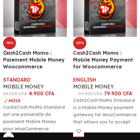
-91%
-20%
Cash2Cash Momo :
Cash2Cash Momo :
Paiement Mobile Money
Mobile Money Payment
Woocommerce
for Woocommerce
STANDARD
ENGLISH
MOBILE MONEY
MOBILE MONEY
4.900
CFA
79.900
CFA
55.900
CFA
99.900
CFA
Cash2Cash MoMo Standard
/ MOIS
Cash2Cash MoMo Standard
is a Mobile Money payment
est une passerelle de
gateway for WooCommerce
paiement Mobile Money
that allows you to accept
pour WooCommerce
MTN MoMo, Orange Money,
permettant d'accepter les
Moov Money, Airtel Money,