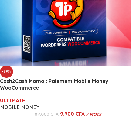
-89%
Cash2Cash Momo : Paiement Mobile Money
WooCommerce
ULTIMATE
MOBILE MONEY
9.900
CFA
89.000
CFA
/ MOIS