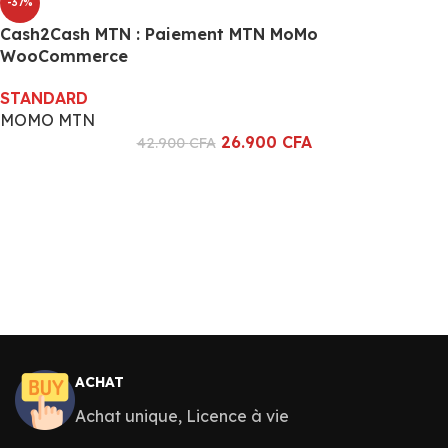
-37%
Cash2Cash MTN : Paiement MTN MoMo
WooCommerce
STANDARD
MOMO MTN
26.900
CFA
42.900
CFA
ACHAT
Achat unique, Licence à vie