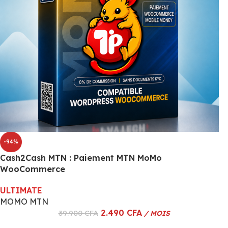
-94%
Cash2Cash MTN : Paiement MTN MoMo
WooCommerce
ULTIMATE
MOMO MTN
2.490
CFA
39.900
CFA
/ MOIS