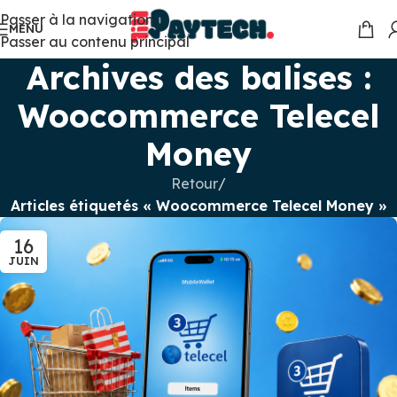
Passer à la navigation
MENU
Passer au contenu principal
Archives des balises :
Woocommerce Telecel
Money
Retour
/
Articles étiquetés « Woocommerce Telecel Money »
16
JUIN