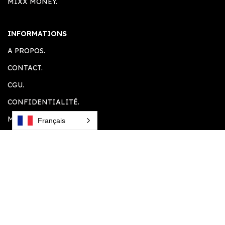
MIXX MONEY.
INFORMATIONS
A PROPOS.
CONTACT.
CGU.
CONFIDENTIALITÉ.
MENTION LEGALE.
Français
ESPACE CLIENT
ACCUEIL.
COMPTE CLIENT.
PANIER.
PLUGINS SOUHAITÉS.