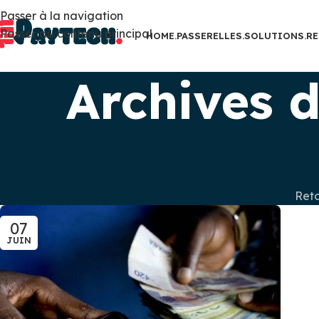
Passer à la navigation
Passer au contenu principal
HOME.
PASSERELLES.
SOLUTIONS.
RE
Archives d
Ret
07
JUIN