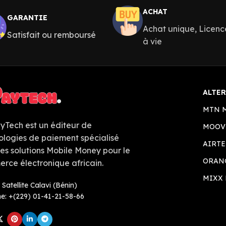
ACHAT
GARANTIE
Achat unique, Licenc
Satisfait ou remboursé
à vie
ALTE
MTN 
ayTech est un éditeur de
MOOV
ologies de paiement spécialisé
AIRTE
les solutions Mobile Money pour le
ORAN
rce électronique africain.
MIXX 
 Satellite Calavi (Bénin)
e: +(229) 01-41-21-58-66