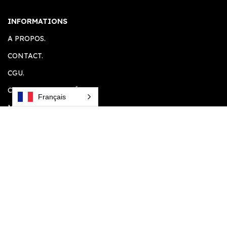
INFORMATIONS
A PROPOS.
CONTACT.
CGU.
CONFIDENTIALITÉ.
Français
MENTION LEGALE.
ESPACE CLIENT
ACCUEIL.
COMPTE CLIENT.
PANIER.
PLUGINS SOUHAITÉS.
VOS COMMANDES.