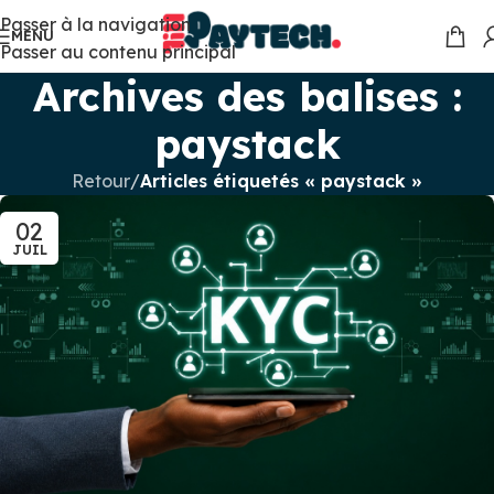
Passer à la navigation
MENU
Passer au contenu principal
Archives des balises :
paystack
Retour
/
Articles étiquetés « paystack »
02
JUIL