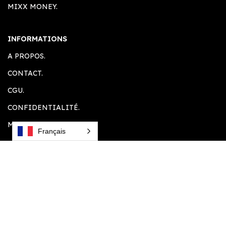
MIXX MONEY.
INFORMATIONS
A PROPOS.
CONTACT.
CGU.
CONFIDENTIALITÉ.
MENTION LEGALE.
Français
ESPACE CLIENT
ACCUEIL.
COMPTE CLIENT.
PANIER.
PLUGINS SOUHAITÉS.