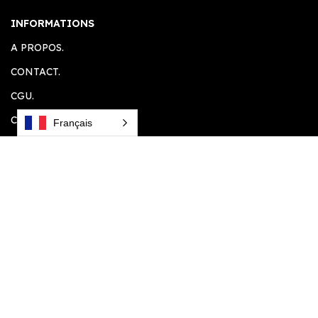
INFORMATIONS
A PROPOS.
CONTACT.
CGU.
CONFIDENTIALITÉ.
Français
MENTION LEGALE.
ESPACE CLIENT
ACCUEIL.
COMPTE CLIENT.
PANIER.
PLUGINS SOUHAITÉS.
VOS COMMANDES.