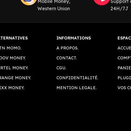
Mobile Money,
Support c
Western Union
24H/7J
LTERNATIVES
INFORMATIONS
ESPAC
TN MOMO.
A PROPOS.
ACCUE
OOV MONEY.
CONTACT.
COMPT
IRTEL MONEY.
CGU.
PANIE
RANGE MONEY.
CONFIDENTIALITÉ.
PLUGI
IXX MONEY.
MENTION LEGALE.
VOS 