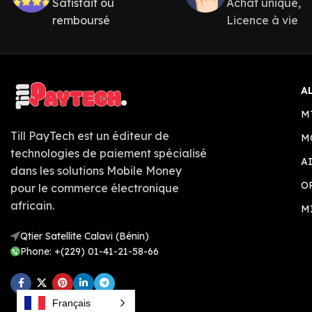
Satisfait ou
Achat unique,
remboursé
Licence à vie
A
M
Till PayTech est un éditeur de
M
technologies de paiement spécialisé
A
dans les solutions Mobile Money
O
pour le commerce électronique
africain.
M
Qtier Satellite Calavi (Bénin)
Phone: +(229) 01-41-21-58-66
Français