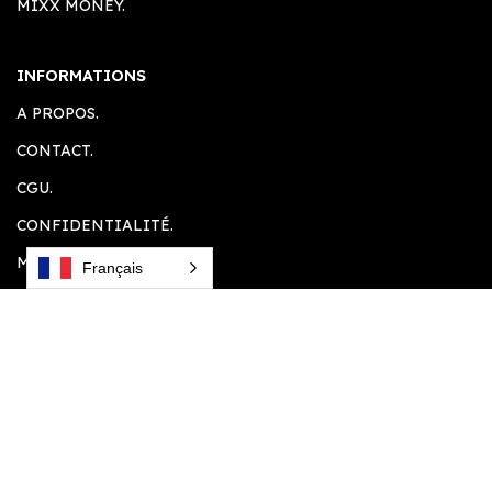
MIXX MONEY.
INFORMATIONS
A PROPOS.
CONTACT.
CGU.
CONFIDENTIALITÉ.
MENTION LEGALE.
Français
ESPACE CLIENT
ACCUEIL.
COMPTE CLIENT.
PANIER.
PLUGINS SOUHAITÉS.