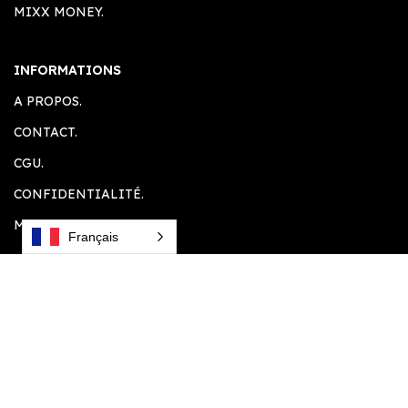
MIXX MONEY.
INFORMATIONS
A PROPOS.
CONTACT.
CGU.
CONFIDENTIALITÉ.
MENTION LEGALE.
Français
ESPACE CLIENT
ACCUEIL.
COMPTE CLIENT.
PANIER.
PLUGINS SOUHAITÉS.