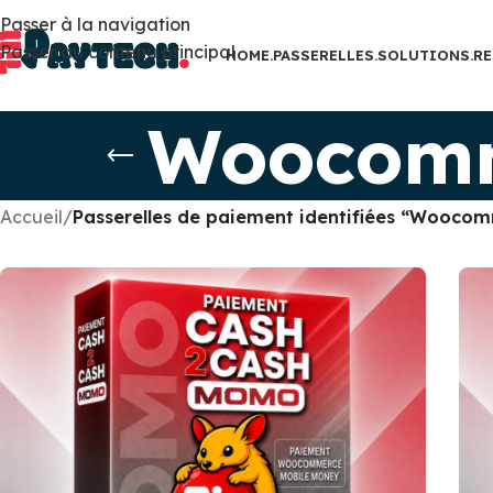
Passer à la navigation
Passer au contenu principal
HOME.
PASSERELLES.
SOLUTIONS.
RE
Woocomm
Accueil
/
Passerelles de paiement identifiées “Wooco