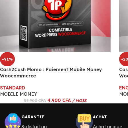
-91%
-2
Cash2Cash Momo : Paiement Mobile Money
Cas
Woocommerce
Wo
STANDARD
EN
MOBILE MONEY
MO
4.900
CFA
55.900
CFA
/ MOIS
GARANTIE
ACHAT
Satisfait ou
Achat unique,