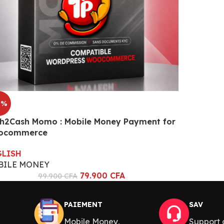
0%
h2Cash Momo : Mobile Money Payment for
ocommerce
GLISH
BILE MONEY
79.900
CFA
99.900
CFA
PAIEMENT
SAV
Mobile Money,
Support c