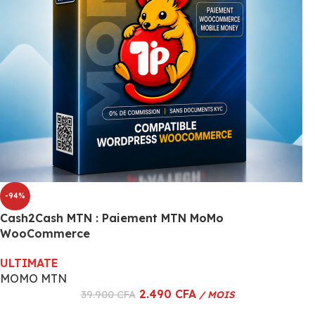
-94%
Cash2Cash MTN : Paiement MTN MoMo
WooCommerce
ULTIMATE
MOMO MTN
2.490
CFA
39.900
CFA
/ MOIS