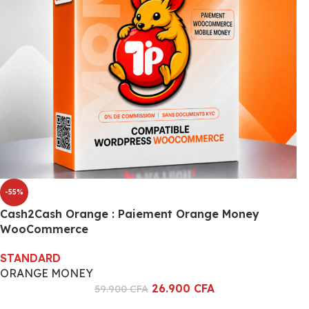
-55%
Cash2Cash Orange : Paiement Orange Money
WooCommerce
STANDARD
ORANGE MONEY
26.900
CFA
59.900
CFA